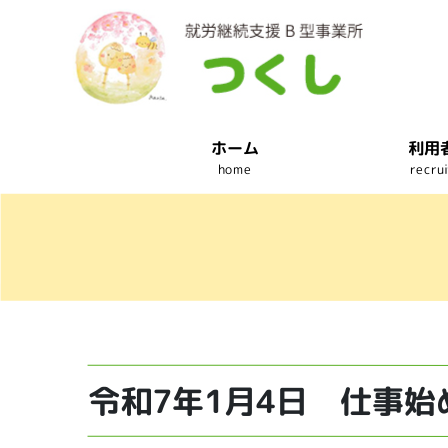
ホーム
利用
home
recru
令和7年1月4日 仕事始