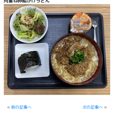
肉重ね卵餡かけうどん
«
前の記事へ
次の記事へ
»